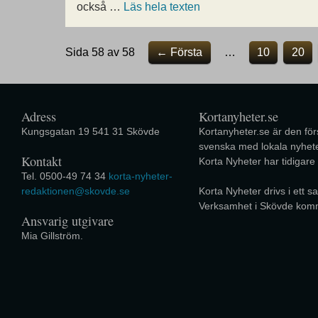
också …
Läs hela texten
Sida 58 av 58
← Första
…
10
20
Adress
Kortanyheter.se
Kungsgatan 19 541 31 Skövde
Kortanyheter.se är den förs
svenska med lokala nyhete
Kontakt
Korta Nyheter har tidigare
Tel. 0500-49 74 34
korta-nyheter-
redaktionen@skovde.se
Korta Nyheter drivs i ett
Verksamhet i Skövde kom
Ansvarig utgivare
Mia Gillström.