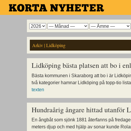
Hoppa
till
huvudinnehållet
Arkiv
Arkiv
Arkiv
för
för
för
år
månad
ämne
Arkiv | Lidköping
Lidköping bästa platsen att bo i 
Bästa kommunen i Skaraborg att bo i är Lidköpi
två kategorier hamnar Lidköping på topp-tio li
texten
Hundraårig ångare hittad utanför 
En ångbåt som sjönk 1881 återfanns på fredage
meters djup och med hjälp av sonar kunde Roland