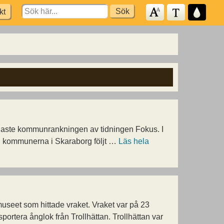
Search
kt
for:
senaste kommunrankningen av tidningen Fokus. I
nd kommunerna i Skaraborg följt …
Läs hela
seet som hittade vraket. Vraket var på 23
rtera ånglok från Trollhättan. Trollhättan var