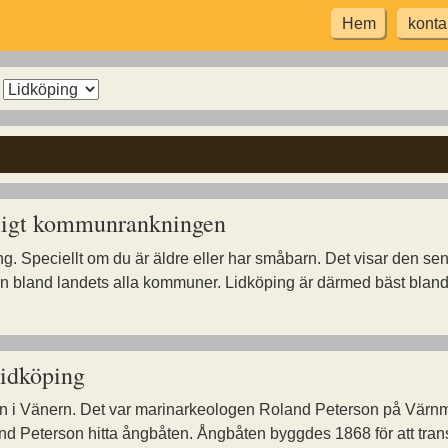
Hem
konta
Arkiv
för
kommun
enligt kommunrankningen
ng. Speciellt om du är äldre eller har småbarn. Det visar den 
stan bland landets alla kommuner. Lidköping är därmed bäst bla
Lidköping
n i Vänern. Det var marinarkeologen Roland Peterson på Värnmu
 Peterson hitta ångbåten. Ångbåten byggdes 1868 för att transpo