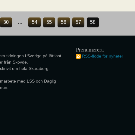
30
…
54
55
56
57
58
Prenumerera
ta tidningen i Sverige på lättläst
RSS-flöde för nyheter
r från Skövde.
 skrivit om hela Skaraborg.
 samarbete med LSS och Daglig
mun.