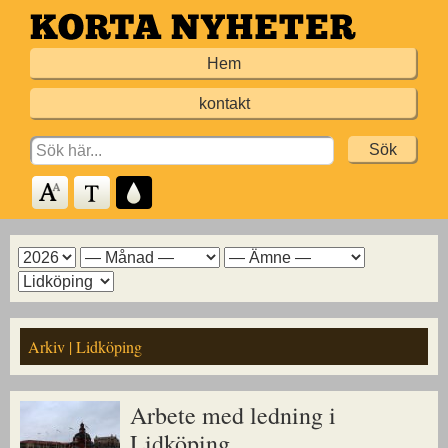
Hoppa
till
Hem
huvudinnehållet
kontakt
Search
for:
Arkiv
Arkiv
Arkiv
Arkiv
för
för
för
för
år
månad
ämne
kommun
Arkiv | Lidköping
Arbete med ledning i
Lidköping