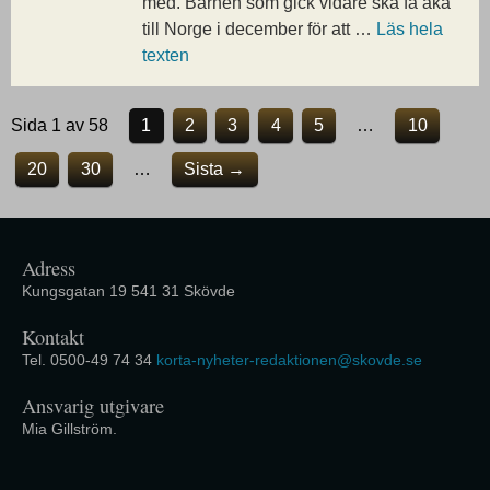
med. Barnen som gick vidare ska få åka
till Norge i december för att …
Läs hela
texten
Sida 1 av 58
1
2
3
4
5
…
10
20
30
…
Sista →
Adress
Kungsgatan 19 541 31 Skövde
Kontakt
Tel. 0500-49 74 34
korta-nyheter-redaktionen@skovde.se
Ansvarig utgivare
Mia Gillström.