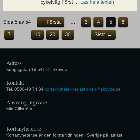
cykelväg Först …
Läs hela texten
Sida 5 av 54
← Första
…
3
4
5
6
7
…
10
20
30
…
Sista →
Adress
Kungsgatan 19 541 31 Skövde
Kontakt
Tel. 0500-49 74 34
korta-nyheter-redaktionen@skovde.se
Ansvarig utgivare
Mia Gillström.
Kortanyheter.se
Kortanyheter.se är den första tidningen i Sverige på lättläst