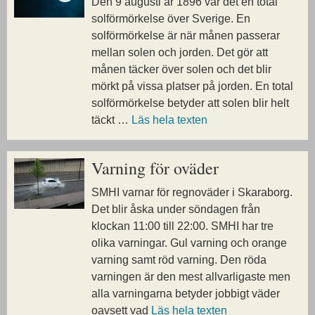
Den 9 augusti år 1896 var det en total
solförmörkelse över Sverige. En
solförmörkelse är när månen passerar
mellan solen och jorden. Det gör att
månen täcker över solen och det blir
mörkt på vissa platser på jorden. En total
solförmörkelse betyder att solen blir helt
täckt …
Läs hela texten
Varning för oväder
SMHI varnar för regnoväder i Skaraborg.
Det blir åska under söndagen från
klockan 11:00 till 22:00. SMHI har tre
olika varningar. Gul varning och orange
varning samt röd varning. Den röda
varningen är den mest allvarligaste men
alla varningarna betyder jobbigt väder
oavsett vad
Läs hela texten