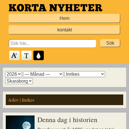
Hoppa
till
Hem
huvudinnehållet
kontakt
Search
for:
Arkiv
Arkiv
Arkiv
Arkiv
för
för
för
för
år
månad
ämne
kommun
Arkiv | Inrikes
Denna dag i historien