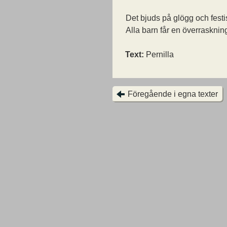
Det bjuds på glögg och fest
Alla barn får en överrasknin
Text:
Pernilla
Föregående i egna texter