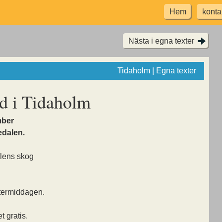
Hem
konta
Nästa i egna texter
Tidaholm | Egna texter
 i Tidaholm
mber
edalen.
lens skog
ftermiddagen.
t gratis.