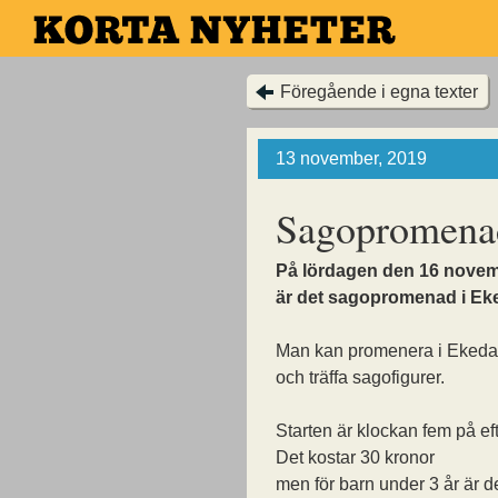
Hoppa
till
huvudinnehållet
Föregående i egna texter
13 november, 2019
Sagopromenad
På lördagen den 16 nove
är det sagopromenad i Ek
Man kan promenera i Ekeda
och träffa sagofigurer.
Starten är klockan fem på e
Det kostar 30 kronor
men för barn under 3 år är de