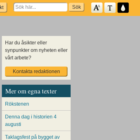
Search
kt
for:
Har du åsikter eller
synpunkter om nyheten eller
vårt arbete?
Kontakta redaktionen
Mer om egna texter
Rökstenen
Denna dag i historien 4
augusti
Taklagsfest på bygget av