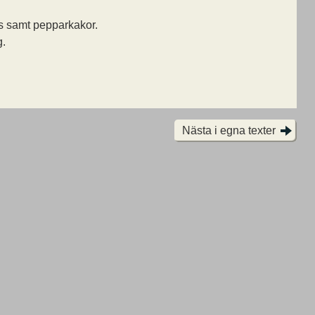
is samt pepparkakor.
g.
Nästa i egna texter