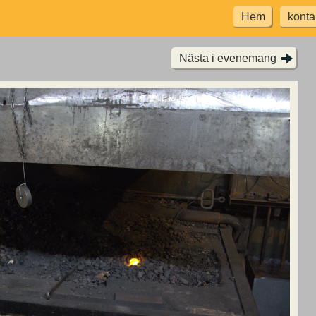
Hem
konta
Nästa i evenemang