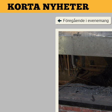
Hoppa
till
huvudinnehållet
Föregående i evenemang