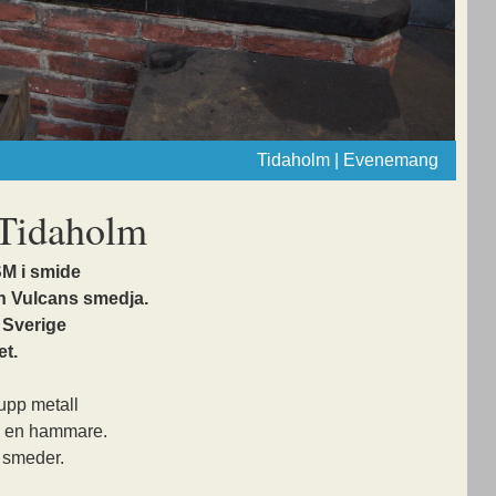
Tidaholm | Evenemang
 Tidaholm
SM i smide
 Vulcans smedja.
 Sverige
et.
upp metall
ed en hammare.
r smeder.