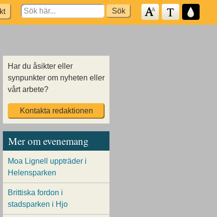
Search
kt
for:
Har du åsikter eller
synpunkter om nyheten eller
vårt arbete?
Kontakta redaktionen
Mer om evenemang
Moa Lignell uppträder i
Helensparken
Brittiska fordon i
stadsparken i Hjo