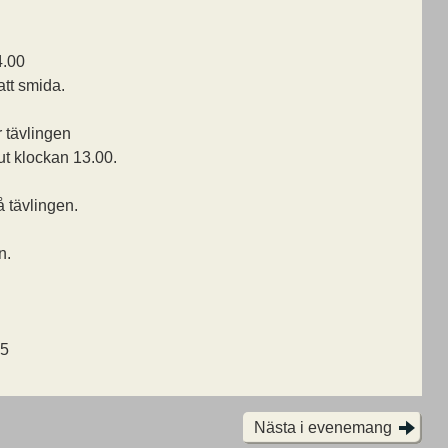
4.00
att smida.
 tävlingen
ut klockan 13.00.
å tävlingen.
n.
25
Nästa i evenemang