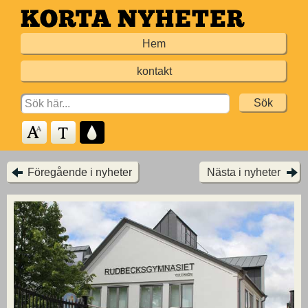
Hoppa
till
Hem
huvudinnehållet
kontakt
Search
for:
Föregående i nyheter
Nästa i nyheter