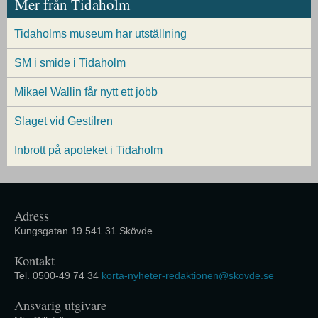
Mer från Tidaholm
Tidaholms museum har utställning
SM i smide i Tidaholm
Mikael Wallin får nytt ett jobb
Slaget vid Gestilren
Inbrott på apoteket i Tidaholm
Adress
Kungsgatan 19 541 31 Skövde
Kontakt
Tel. 0500-49 74 34
korta-nyheter-redaktionen@skovde.se
Ansvarig utgivare