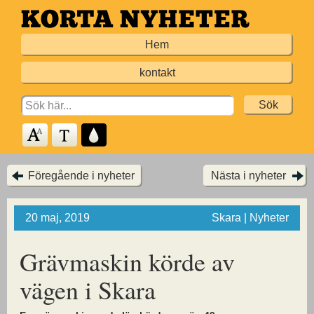
Hoppa
till
Hem
huvudinnehållet
kontakt
Search
for:
Föregående i nyheter
Nästa i nyheter
20 maj, 2019
Skara | Nyheter
Grävmaskin körde av
vägen i Skara