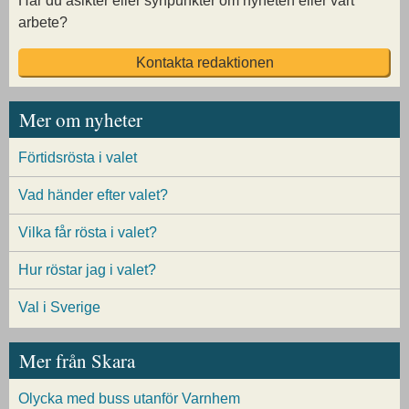
Har du åsikter eller synpunkter om nyheten eller vårt
arbete?
Kontakta redaktionen
Mer om nyheter
Förtidsrösta i valet
Vad händer efter valet?
Vilka får rösta i valet?
Hur röstar jag i valet?
Val i Sverige
Mer från Skara
Olycka med buss utanför Varnhem