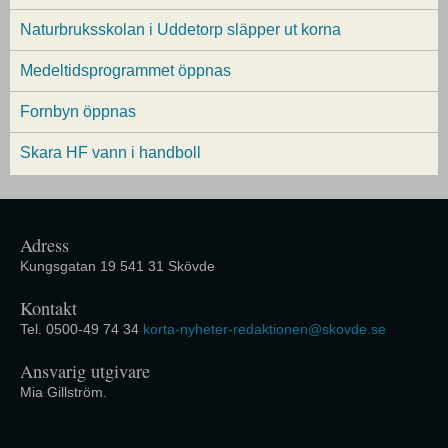
Naturbruksskolan i Uddetorp släpper ut korna
Medeltidsprogrammet öppnas
Fornbyn öppnas
Skara HF vann i handboll
Adress
Kungsgatan 19 541 31 Skövde
Kontakt
Tel. 0500-49 74 34
korta-nyheter-redaktionen@skovde.se
Ansvarig utgivare
Mia Gillström.