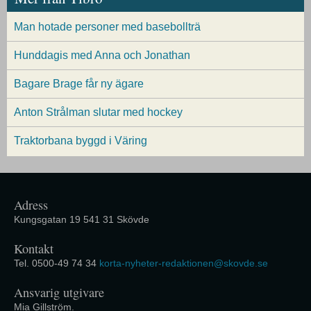
Man hotade personer med basebollträ
Hunddagis med Anna och Jonathan
Bagare Brage får ny ägare
Anton Strålman slutar med hockey
Traktorbana byggd i Väring
Adress
Kungsgatan 19 541 31 Skövde
Kontakt
Tel. 0500-49 74 34
korta-nyheter-redaktionen@skovde.se
Ansvarig utgivare
Mia Gillström.