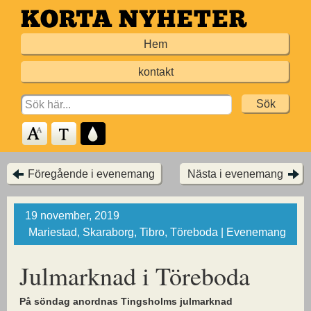
Hoppa
till
Hem
huvudinnehållet
kontakt
Search
for:
Föregående i evenemang
Nästa i evenemang
19 november, 2019
Mariestad, Skaraborg, Tibro, Töreboda | Evenemang
Julmarknad i Töreboda
På söndag anordnas Tingsholms julmarknad