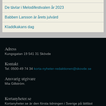
De tävlar i Melodifestivalen år 2023
Babben Larsson är årets julvärd
Kladdkakans dag
Adress
Kungsgatan 19 541 31 Skövde
Kontakt
Tel. 0500-49 74 34
korta-nyheter-redaktionen@skovde.se
Ansvarig utgivare
Mia Gillström.
Kortanyheter.se
Kortanyheter.se är den första tidningen i Sverige på lättläst