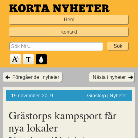
Hoppa
till
Hem
huvudinnehållet
kontakt
Search
for:
Föregående i nyheter
Nästa i nyheter
19 november, 2019
Grästorp | Nyheter
Grästorps kampsport får
nya lokaler