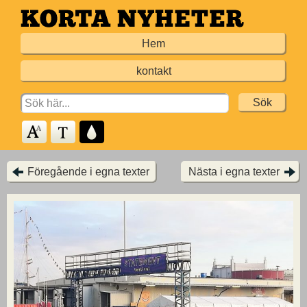
Hoppa
till
Hem
huvudinnehållet
kontakt
Search
for:
Föregående i egna texter
Nästa i egna texter