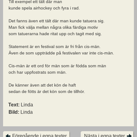
Till exempel ett tält där man
kunde spela airhockey och fyra i rad.
Det fanns även ett tält där man kunde tatuera sig.
Man fick välja mellan några olika färdiga motiv
som tatuerarna hade ritat upp och tagit med sig.
Statement är en festival som är fri från cis-män.
Även de som uppträdde på festivalen var inte cis-män.
Cis-män är ett ord för män som är födda som män
och har uppfostrats som män.
De känner även att det kön de haft
sedan de fötts är det kön som de tillhör.
Text:
Linda
Bild:
Linda
Föregående i egna texter
Nästa i egna texter