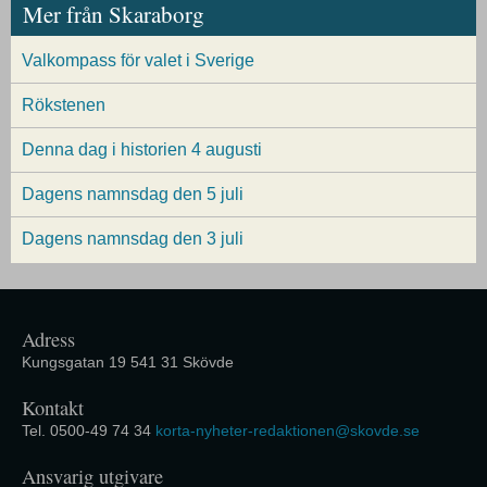
Mer från Skaraborg
Valkompass för valet i Sverige
Rökstenen
Denna dag i historien 4 augusti
Dagens namnsdag den 5 juli
Dagens namnsdag den 3 juli
Adress
Kungsgatan 19 541 31 Skövde
Kontakt
Tel. 0500-49 74 34
korta-nyheter-redaktionen@skovde.se
Ansvarig utgivare