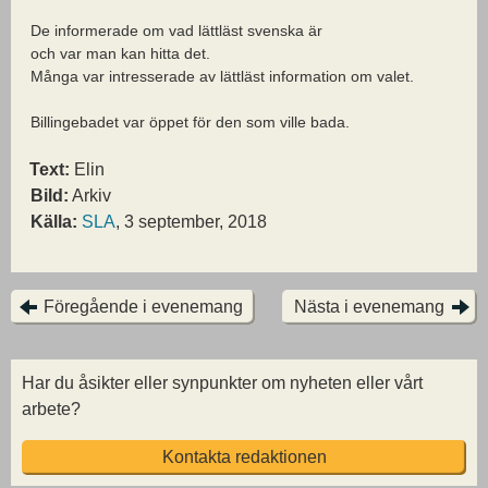
De informerade om vad lättläst svenska är
och var man kan hitta det.
Många var intresserade av lättläst information om valet.
Billingebadet var öppet för den som ville bada.
Text:
Elin
Bild:
Arkiv
Källa:
SLA
, 3 september, 2018
Föregående i evenemang
Nästa i evenemang
Har du åsikter eller synpunkter om nyheten eller vårt
arbete?
Kontakta redaktionen