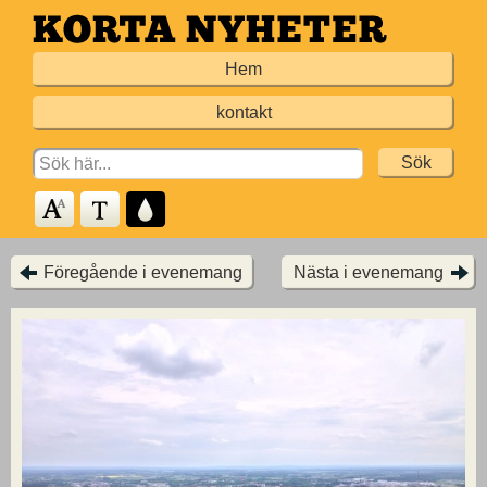
Hoppa
till
Hem
huvudinnehållet
kontakt
Search
for:
Föregående i evenemang
Nästa i evenemang