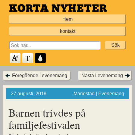
Hoppa
till
Hem
huvudinnehållet
kontakt
Search
for:
Föregående i evenemang
Nästa i evenemang
27 augusti, 2018
Mariestad | Evenemang
Barnen trivdes på
familjefestivalen