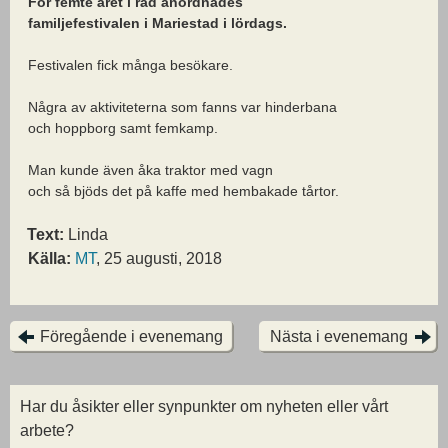
För femte året i rad anordnades
familjefestivalen i Mariestad i lördags.
Festivalen fick många besökare.
Några av aktiviteterna som fanns var hinderbana
och hoppborg samt femkamp.
Man kunde även åka traktor med vagn
och så bjöds det på kaffe med hembakade tårtor.
Text:
Linda
Källa:
MT
, 25 augusti, 2018
Föregående i evenemang
Nästa i evenemang
Har du åsikter eller synpunkter om nyheten eller vårt
arbete?