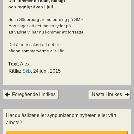
Det kommer bli kallt, blåsigt
och regnigt även i juli.
Sofia Söderberg är meteorolog på SMHI.
Hon säger att det mesta tyder på
att vädret vi har nu kommer att fortsätta.
Det är inte säkert att det blir
någon sommarvärme alls i år.
Text:
Alex
Källa:
Skb
, 24 juni, 2015
Föregående i inrikes
Nästa i inrikes
Har du åsikter eller synpunkter om nyheten eller vårt
arbete?