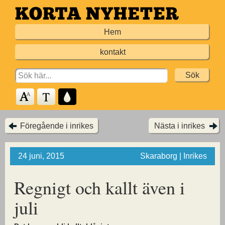
Hoppa
till
Hem
huvudinnehållet
kontakt
Search
for:
Föregående i inrikes
Nästa i inrikes
24 juni, 2015
Skaraborg | Inrikes
Regnigt och kallt även i
juli