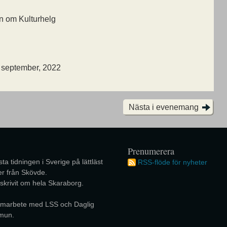
on om Kulturhelg
7 september, 2022
Nästa i evenemang
Prenumerera
ta tidningen i Sverige på lättläst
RSS-flöde för nyheter
r från Skövde.
 skrivit om hela Skaraborg.
 samarbete med LSS och Daglig
mun.