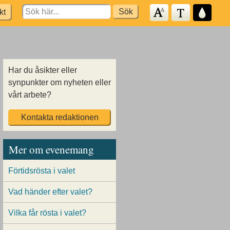
Search
kt
for:
Har du åsikter eller
synpunkter om nyheten eller
vårt arbete?
Kontakta redaktionen
Mer om evenemang
Förtidsrösta i valet
Vad händer efter valet?
Vilka får rösta i valet?