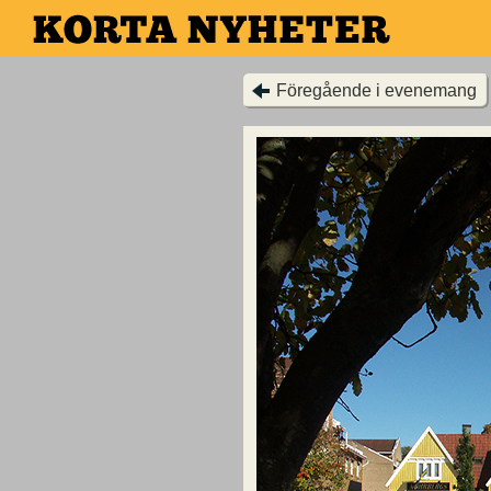
Hoppa
till
huvudinnehållet
Föregående i evenemang