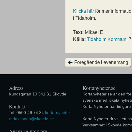
Klicka här
för mer informati
i Tidaholm.
Text:
Mikael E
Källa:
Tidaholm Kommun
, 
Föregående i evenemang
Adress
Kortanyheter.se
Kungsgatan 19 541 31 Skövde
Kortanyheter.se är den förs
svenska med lokala nyhete
Kontakt
Korta Nyheter har tidigare
Tel. 0500-49 74 34
korta-nyheter-
redaktionen@skovde.se
Korta Nyheter drivs i ett
Verksamhet i Skövde kom
Ansvarig utgivare