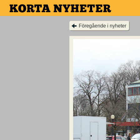
Hoppa
till
huvudinnehållet
Föregående i nyheter