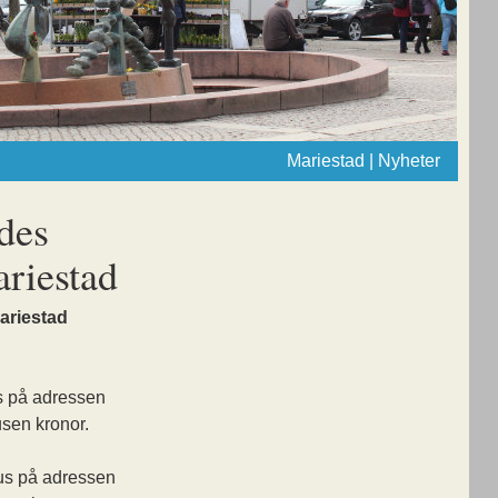
Mariestad | Nyheter
des
ariestad
ariestad
us på adressen
usen kronor.
hus på adressen