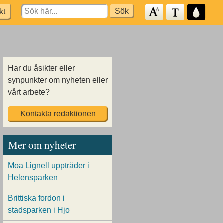
Search
kt
for:
Har du åsikter eller
synpunkter om nyheten eller
vårt arbete?
Kontakta redaktionen
Mer om nyheter
Moa Lignell uppträder i
Helensparken
Brittiska fordon i
stadsparken i Hjo