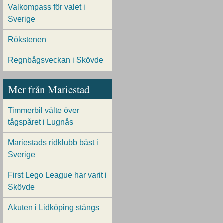
Valkompass för valet i
Sverige
Rökstenen
Regnbågsveckan i Skövde
Mer från Mariestad
Timmerbil välte över
tågspåret i Lugnås
Mariestads ridklubb bäst i
Sverige
First Lego League har varit i
Skövde
Akuten i Lidköping stängs