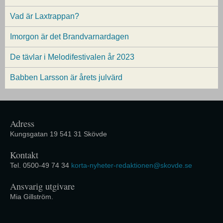
Vad är Laxtrappan?
Imorgon är det Brandvarnardagen
De tävlar i Melodifestivalen år 2023
Babben Larsson är årets julvärd
Adress
Kungsgatan 19 541 31 Skövde
Kontakt
Tel. 0500-49 74 34
korta-nyheter-redaktionen@skovde.se
Ansvarig utgivare
Mia Gillström.