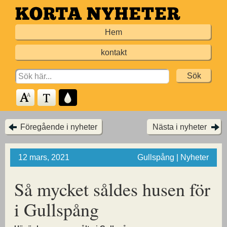
Hoppa
till
Hem
huvudinnehållet
kontakt
Search
for:
Föregående i nyheter
Nästa i nyheter
12 mars, 2021
Gullspång | Nyheter
Så mycket såldes
husen för
i Gullspång