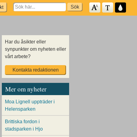
Search
kt
for:
Har du åsikter eller
synpunkter om nyheten eller
vårt arbete?
Kontakta redaktionen
Mer om nyheter
Moa Lignell uppträder i
Helensparken
Brittiska fordon i
stadsparken i Hjo