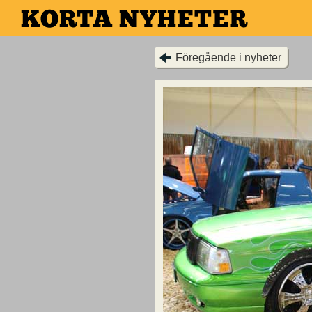
Hoppa
till
huvudinnehållet
Föregående i nyheter