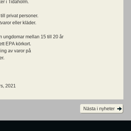
ker i Tidaholm.
ill privat personer.
aror eller kläder.
ungdomar mellan 15 till 20 år
tt EPA körkort.
ning av varor på
er.
rs, 2021
Nästa i nyheter