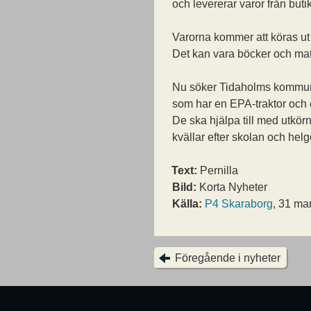
och levererar varor från buti
Varorna kommer att köras ut t
Det kan vara böcker och matv
Nu söker Tidaholms kommun 
som har en EPA-traktor och e
De ska hjälpa till med utkör
kvällar efter skolan och helg
Text:
Pernilla
Bild:
Korta Nyheter
Källa:
P4 Skaraborg
, 31 ma
Föregående i nyheter