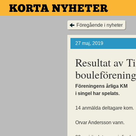
Hoppa
till
huvudinnehållet
Föregående i nyheter
27 maj, 2019
Resultat av T
bouleförenin
Föreningens årliga KM
i singel har spelats.
14 anmälda deltagare kom.
Orvar Andersson vann.