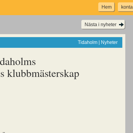
Hem
konta
Nästa i nyheter
Tidaholm | Nyheter
idaholms
gs klubbmästerskap