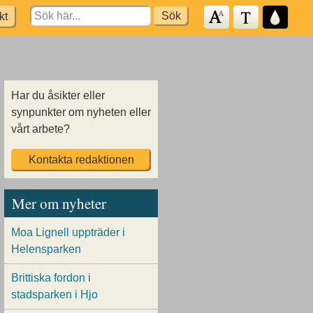
Search
kt
for:
Har du åsikter eller
synpunkter om nyheten eller
vårt arbete?
Kontakta redaktionen
Mer om nyheter
Moa Lignell uppträder i
Helensparken
Brittiska fordon i
stadsparken i Hjo