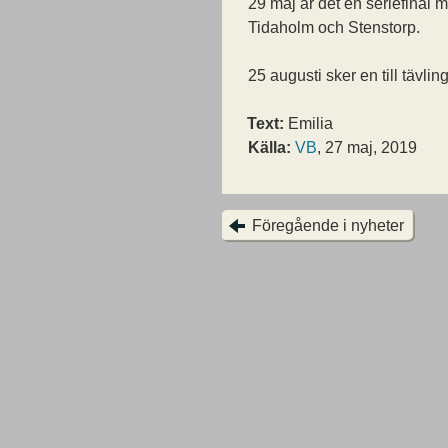
29 maj är det en seriefinal 
Tidaholm och Stenstorp.
25 augusti sker en till tävlin
Text:
Emilia
Källa:
VB
, 27 maj, 2019
Föregående i nyheter