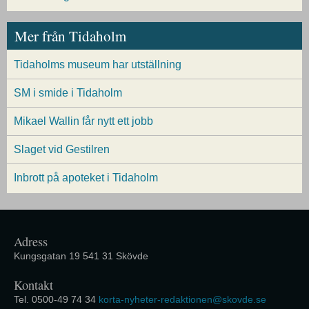
Mer från Tidaholm
Tidaholms museum har utställning
SM i smide i Tidaholm
Mikael Wallin får nytt ett jobb
Slaget vid Gestilren
Inbrott på apoteket i Tidaholm
Adress
Kungsgatan 19 541 31 Skövde
Kontakt
Tel. 0500-49 74 34
korta-nyheter-redaktionen@skovde.se