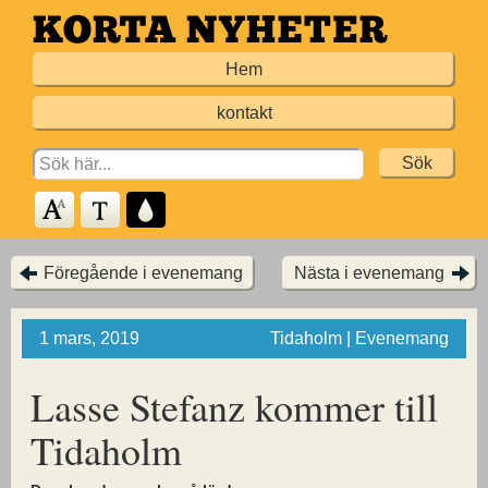
Hoppa
till
Hem
huvudinnehållet
kontakt
Search
for:
Föregående i evenemang
Nästa i evenemang
1 mars, 2019
Tidaholm | Evenemang
Lasse Stefanz kommer
till
Tidaholm