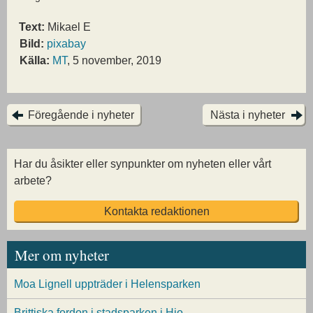
Text:
Mikael E
Bild:
pixabay
Källa:
MT
, 5 november, 2019
Föregående i nyheter
Nästa i nyheter
Har du åsikter eller synpunkter om nyheten eller vårt
arbete?
Kontakta redaktionen
Mer om nyheter
Moa Lignell uppträder i Helensparken
Brittiska fordon i stadsparken i Hjo