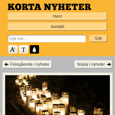
Hoppa
till
Hem
huvudinnehållet
kontakt
Search
for:
Föregående i nyheter
Nästa i nyheter