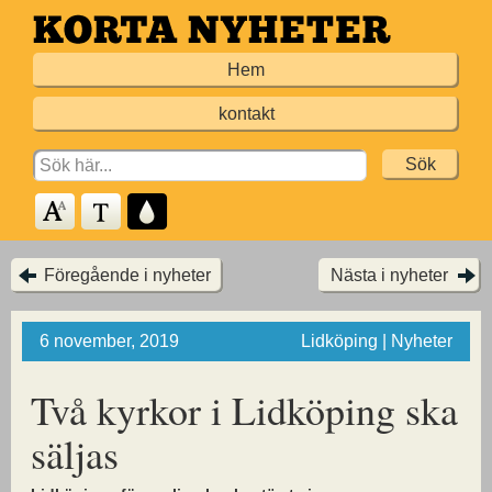
Hoppa
till
Hem
huvudinnehållet
kontakt
Search
for:
Föregående i nyheter
Nästa i nyheter
6 november, 2019
Lidköping | Nyheter
Två kyrkor i Lidköping ska
säljas