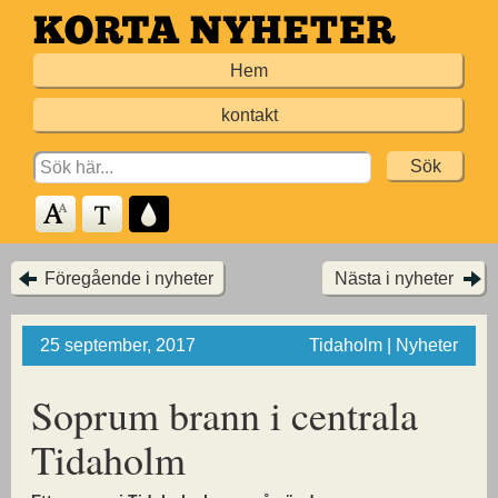
Hoppa
till
Hem
huvudinnehållet
kontakt
Search
for:
Föregående i nyheter
Nästa i nyheter
25 september, 2017
Tidaholm | Nyheter
Soprum brann i centrala
Tidaholm