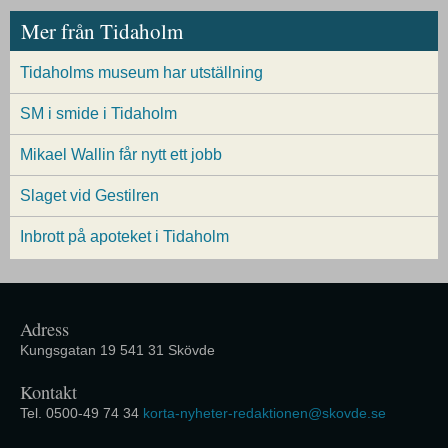
Mer från Tidaholm
Tidaholms museum har utställning
SM i smide i Tidaholm
Mikael Wallin får nytt ett jobb
Slaget vid Gestilren
Inbrott på apoteket i Tidaholm
Adress
Kungsgatan 19 541 31 Skövde
Kontakt
Tel. 0500-49 74 34
korta-nyheter-redaktionen@skovde.se