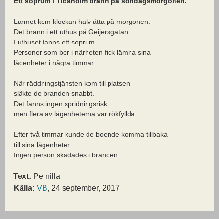
Ett soprum i Tidaholm brann på söndagsmorgonen.
Larmet kom klockan halv åtta på morgonen.
Det brann i ett uthus på Geijersgatan.
I uthuset fanns ett soprum.
Personer som bor i närheten fick lämna sina
lägenheter i några timmar.
När räddningstjänsten kom till platsen
släkte de branden snabbt.
Det fanns ingen spridningsrisk
men flera av lägenheterna var rökfyllda.
Efter två timmar kunde de boende komma tillbaka
till sina lägenheter.
Ingen person skadades i branden.
Text:
Pernilla
Källa:
VB
, 24 september, 2017