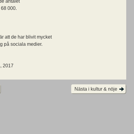
de antalet
l 68 000.
är att de har blivit mycket
ig på sociala medier.
s, 2017
Nästa i kultur & nöje