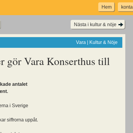
Hem
konta
Nästa i kultur & nöje
Vara | Kultur & Nöje
r gör Vara Konserthus till
ökade antalet
ent.
erna i Sverige
r siffrorna uppåt.