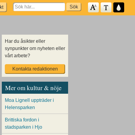
Search
kt
for:
Har du åsikter eller
synpunkter om nyheten eller
vårt arbete?
Kontakta redaktionen
Mer om kultur & nöje
Moa Lignell uppträder i
Helensparken
Brittiska fordon i
stadsparken i Hjo