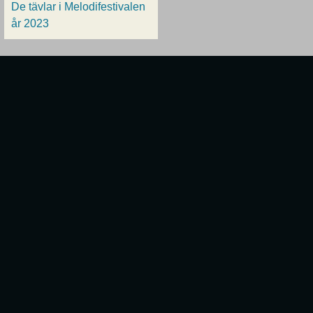
De tävlar i Melodifestivalen
år 2023