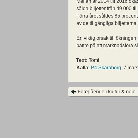
Mellan år 2014 till 2016 öka
sålda biljetter från 49 000 til
Förra året såldes 85 procent
av de tillgängliga biljetterna.
En viktig orsak till ökningen 
bättre på att marknadsföra s
Text:
Tomi
Källa:
P4 Skaraborg
, 7 mar
Föregående i kultur & nöje