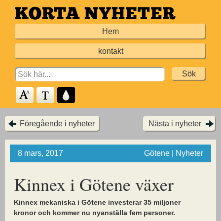
Hoppa
till
Hem
huvudinnehållet
kontakt
Search
for:
Föregående i nyheter
Nästa i nyheter
8 mars, 2017
Götene | Nyheter
Kinnex i Götene växer
Kinnex mekaniska i Götene investerar 35 miljoner
kronor och kommer nu nyanställa fem personer.