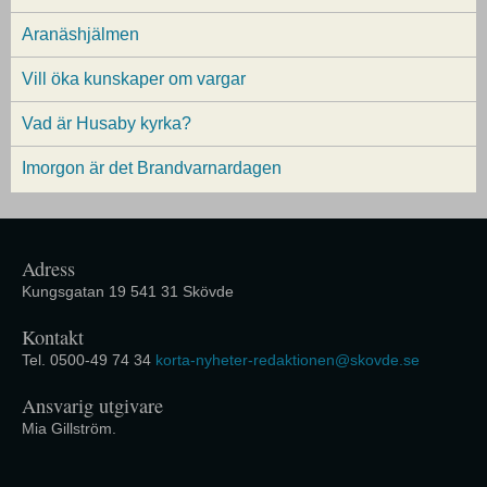
Aranäshjälmen
Vill öka kunskaper om vargar
Vad är Husaby kyrka?
Imorgon är det Brandvarnardagen
Adress
Kungsgatan 19 541 31 Skövde
Kontakt
Tel. 0500-49 74 34
korta-nyheter-redaktionen@skovde.se
Ansvarig utgivare
Mia Gillström.