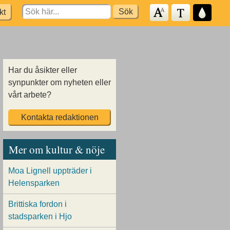
Search
kt
for:
Har du åsikter eller
synpunkter om nyheten eller
vårt arbete?
Kontakta redaktionen
Mer om kultur & nöje
Moa Lignell uppträder i
Helensparken
Brittiska fordon i
stadsparken i Hjo