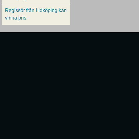
Regissör från Lidköping kan
vinna pris