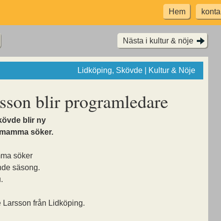
Hem
konta
Nästa i kultur & nöje
Lidköping, Skövde | Kultur & Nöje
sson blir programledare
övde blir ny
 mamma söker.
ma söker
onde säsong.
.
e Larsson från Lidköping.