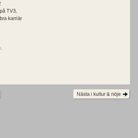
2
 på TV3.
ra karriär
.
Nästa i kultur & nöje