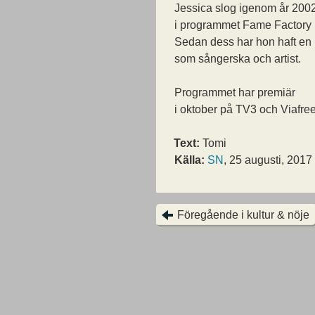
Jessica slog igenom år 200
i programmet Fame Factory
Sedan dess har hon haft en b
som sångerska och artist.
Programmet har premiär
i oktober på TV3 och Viafree
Text:
Tomi
Källa:
SN
, 25 augusti, 2017
Föregående i kultur & nöje