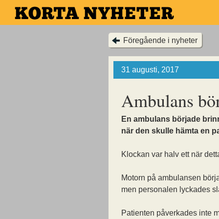
Hoppa
till
huvudinnehållet
Föregående i nyheter
31 augusti, 2017
Ambulans bör
En ambulans började bri
när den skulle hämta en pa
Klockan var halv ett när det
Motorn på ambulansen börj
men personalen lyckades sl
Patienten påverkades inte 