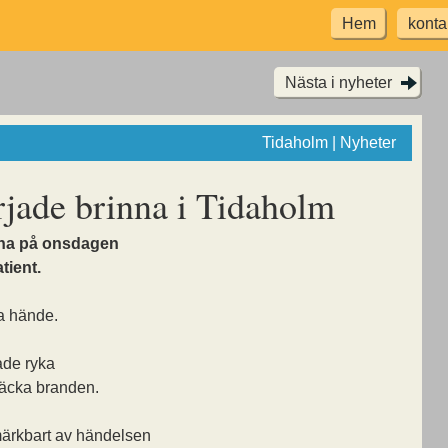
Hem
konta
Nästa i nyheter
Tidaholm | Nyheter
jade brinna i Tidaholm
nna på onsdagen
tient.
ta hände.
ade ryka
äcka branden.
märkbart av händelsen