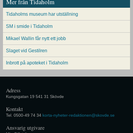
Mer från Tidaholm
Tidaholms museum har utställning
SM i smide i Tidaholm
Mikael Wallin får nytt ett jobb
Slaget vid Gestilren
Inbrott på apoteket i Tidaholm
Adress
Kungsgatan 19 541 31 Skövde
Kontakt
Tel. 0500-49 74 34
korta-nyheter-redaktionen@skovde.se
Ansvarig utgivare