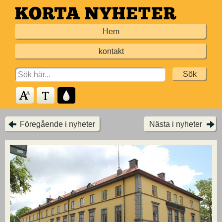
Hoppa
till
Hem
huvudinnehållet
kontakt
Search
for:
Föregående i nyheter
Nästa i nyheter