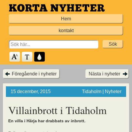
Hoppa
till
Hem
huvudinnehållet
kontakt
Search
for:
Föregående i nyheter
Nästa i nyheter
15 december, 2015
Tidaholm | Nyheter
Villainbrott i Tidaholm
En villa i Härja har drabbats av inbrott.