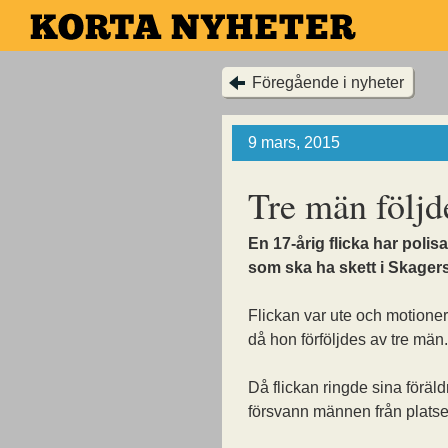
Hoppa
till
huvudinnehållet
Föregående i nyheter
9 mars, 2015
Tre män följde
En 17-årig flicka har polis
som ska ha skett i Skagers
Flickan var ute och motione
då hon förföljdes av tre män.
Då flickan ringde sina föräld
försvann männen från platse