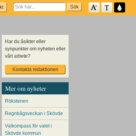
Search
kt
for:
Har du åsikter eller
synpunkter om nyheten eller
vårt arbete?
Kontakta redaktionen
Mer om nyheter
Rökstenen
Regnbågsveckan i Skövde
Valkompass för valet i
Skövde kommun