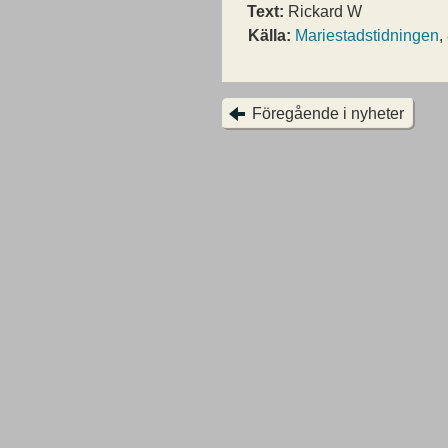
Text:
Rickard W
Källa:
Mariestadstidningen
,
Föregående i nyheter