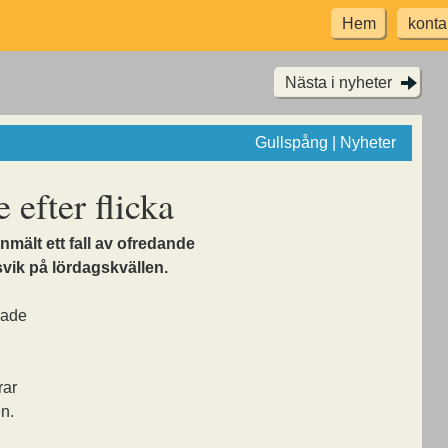
Hem
konta
Nästa i nyheter
Gullspång | Nyheter
 efter flicka
anmält ett fall av ofredande
vik på lördagskvällen.
rade
rar
n.