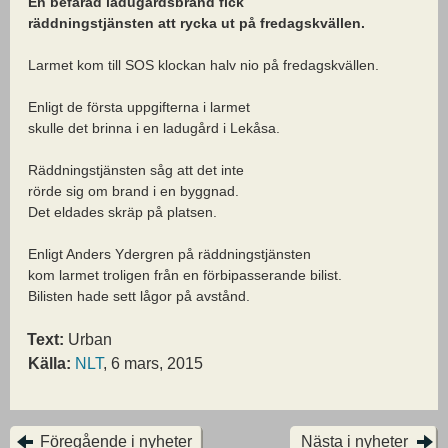
En befarad ladugårdsbrand fick
räddningstjänsten att rycka ut på fredagskvällen.
Larmet kom till SOS klockan halv nio på fredagskvällen.
Enligt de första uppgifterna i larmet
skulle det brinna i en ladugård i Lekåsa.
Räddningstjänsten såg att det inte
rörde sig om brand i en byggnad.
Det eldades skräp på platsen.
Enligt Anders Ydergren på räddningstjänsten
kom larmet troligen från en förbipasserande bilist.
Bilisten hade sett lågor på avstånd.
Text:
Urban
Källa:
NLT
, 6 mars, 2015
Föregående i nyheter
Nästa i nyheter