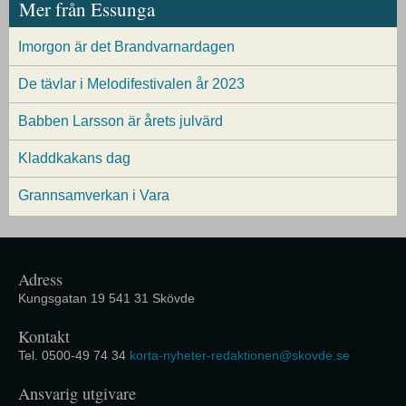
Mer från Essunga
Imorgon är det Brandvarnardagen
De tävlar i Melodifestivalen år 2023
Babben Larsson är årets julvärd
Kladdkakans dag
Grannsamverkan i Vara
Adress
Kungsgatan 19 541 31 Skövde
Kontakt
Tel. 0500-49 74 34
korta-nyheter-redaktionen@skovde.se
Ansvarig utgivare