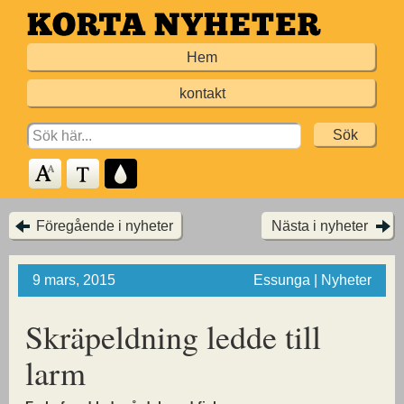
Hoppa
till
Hem
huvudinnehållet
kontakt
Search
for:
Föregående i nyheter
Nästa i nyheter
9 mars, 2015
Essunga | Nyheter
Skräpeldning ledde till
larm