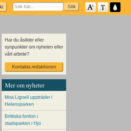
Search
kt
for:
Har du åsikter eller
synpunkter om nyheten eller
vårt arbete?
Kontakta redaktionen
Mer om nyheter
Moa Lignell uppträder i
Helensparken
Brittiska fordon i
stadsparken i Hjo