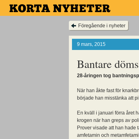
Hoppa
till
huvudinnehållet
Föregående i nyheter
9 mars, 2015
Bantare döms 
28-åringen tog bantningspill
När han åkte fast för knarkbr
började han misstänka att pi
En kväll i januari förra året
krogen när han greps av poli
Prover visade att han hade t
amfetamin och metamfetami