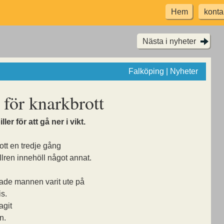
Hem
konta
Nästa i nyheter
Falköping | Nyheter
för knarkbrott
er för att gå ner i vikt.
ott en tredje gång
llren innehöll något annat.
 hade mannen varit ute på
s.
agit
n.