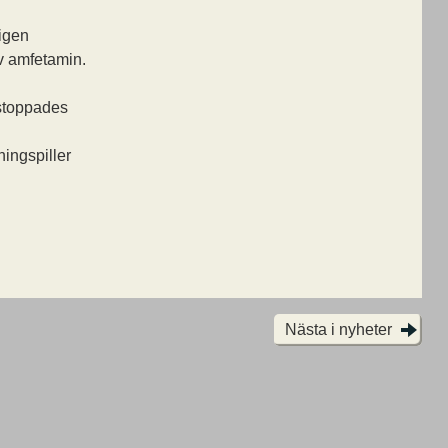
igen
v amfetamin.
stoppades
ingspiller
Nästa i nyheter