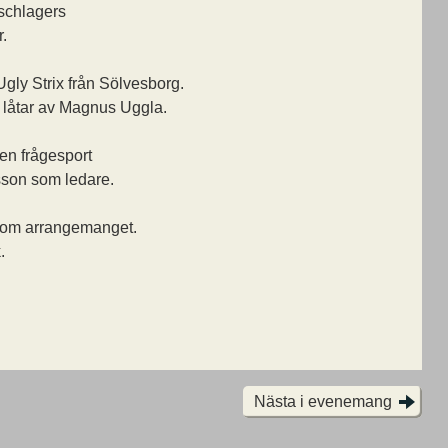
schlagers
r.
y Strix från Sölvesborg.
 låtar av Magnus Uggla.
en frågesport
sson som ledare.
kom arrangemanget.
.
Nästa i evenemang