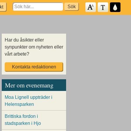
Search
kt
for:
Har du åsikter eller
synpunkter om nyheten eller
vårt arbete?
Kontakta redaktionen
Mer om evenemang
Moa Lignell uppträder i
Helensparken
Brittiska fordon i
stadsparken i Hjo