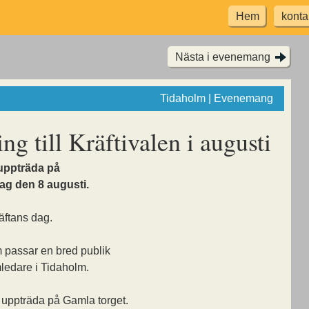
Hem
konta
Nästa i evenemang
Tidaholm | Evenemang
g till Kräftivalen i augusti
uppträda på
dag den 8 augusti.
räftans dag.
om passar en bred publik
mledare i Tidaholm.
 uppträda på Gamla torget.