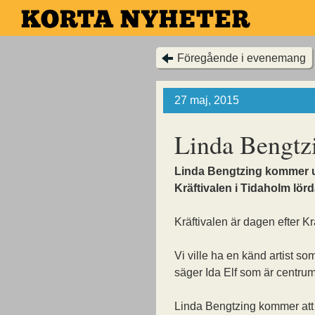
Hoppa
till
huvudinnehållet
Föregående i evenemang
27 maj, 2015
Linda Bengtzin
Linda Bengtzing kommer 
Kräftivalen i Tidaholm lör
Kräftivalen är dagen efter K
Vi ville ha en känd artist s
säger Ida Elf som är centru
Linda Bengtzing kommer att