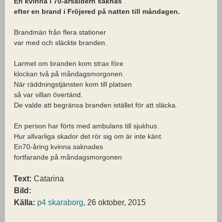
En kvinna i 70-årsåldern saknas
efter en brand i Fröjered på natten till måndagen.
Brandmän från flera stationer
var med och släckte branden.
Larmet om branden kom strax före
klockan två på måndagsmorgonen.
När räddningstjänsten kom till platsen
så var villan övertänd.
De valde att begränsa branden istället för att släcka.
En person har förts med ambulans till sjukhus.
Hur allvarliga skador det rör sig om är inte känt.
En70-åring kvinna saknades
fortfarande på måndagsmorgonen
Text:
Catarina
Bild:
Källa:
p4 skaraborg
, 26 oktober, 2015