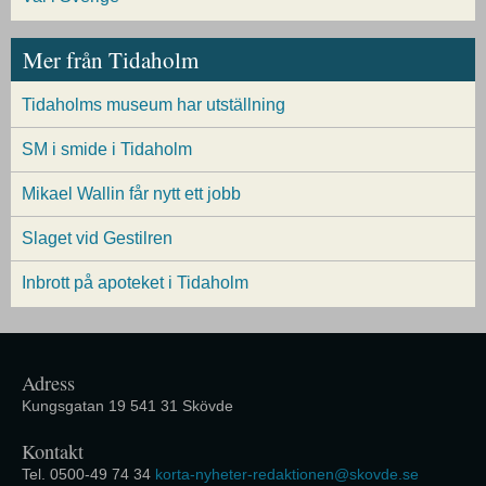
Mer från Tidaholm
Tidaholms museum har utställning
SM i smide i Tidaholm
Mikael Wallin får nytt ett jobb
Slaget vid Gestilren
Inbrott på apoteket i Tidaholm
Adress
Kungsgatan 19 541 31 Skövde
Kontakt
Tel. 0500-49 74 34
korta-nyheter-redaktionen@skovde.se