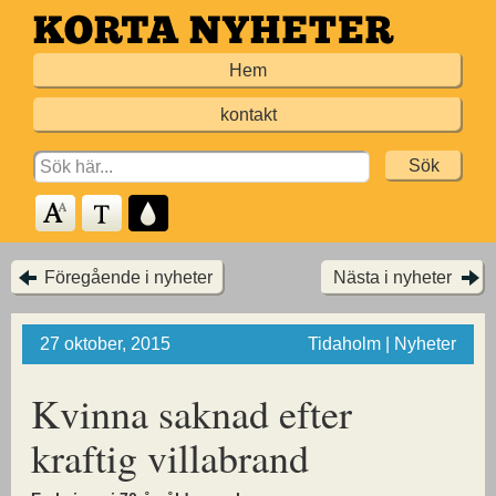
Hoppa
till
Hem
huvudinnehållet
kontakt
Search
for:
Föregående i nyheter
Nästa i nyheter
27 oktober, 2015
Tidaholm | Nyheter
Kvinna saknad efter
kraftig villabrand