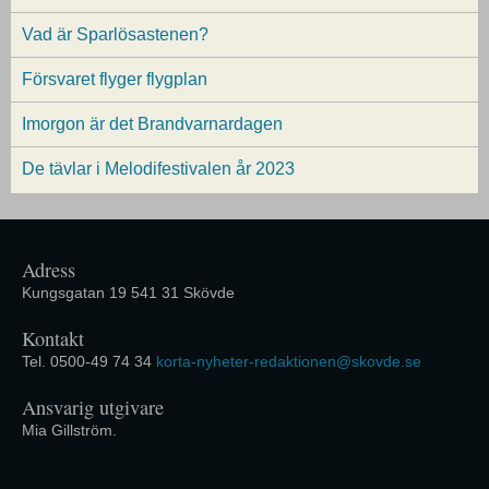
Vad är Sparlösastenen?
Försvaret flyger flygplan
Imorgon är det Brandvarnardagen
De tävlar i Melodifestivalen år 2023
Adress
Kungsgatan 19 541 31 Skövde
Kontakt
Tel. 0500-49 74 34
korta-nyheter-redaktionen@skovde.se
Ansvarig utgivare
Mia Gillström.