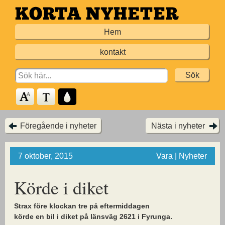
Hoppa
till
Hem
huvudinnehållet
kontakt
Search
for:
Föregående i nyheter
Nästa i nyheter
7 oktober, 2015
Vara | Nyheter
Körde i diket
Strax före klockan tre på eftermiddagen
körde en bil i diket på länsväg 2621 i Fyrunga.