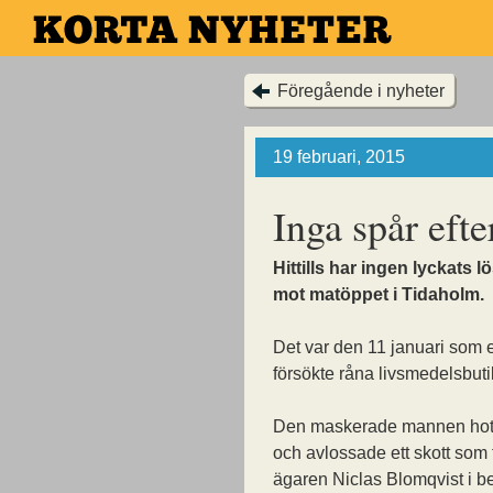
Hoppa
till
huvudinnehållet
Föregående i nyheter
19 februari, 2015
Inga spår efte
Hittills har ingen lyckats l
mot matöppet i Tidaholm.
Det var den 11 januari som
försökte råna livsmedelsbuti
Den maskerade mannen hota
och avlossade ett skott som 
ägaren Niclas Blomqvist i b