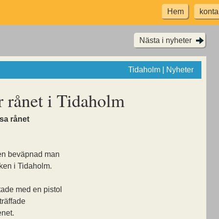
Hem
konta
Nästa i nyheter
Tidaholm | Nyheter
r rånet i Tidaholm
ösa rånet
 en beväpnad man
ken i Tidaholm.
de med en pistol
träffade
enet.