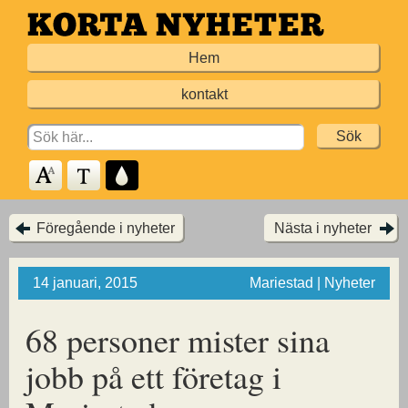
Hoppa
till
Hem
huvudinnehållet
kontakt
Search
for:
Föregående i nyheter
Nästa i nyheter
14 januari, 2015
Mariestad | Nyheter
68 personer mister sina
jobb på ett företag i