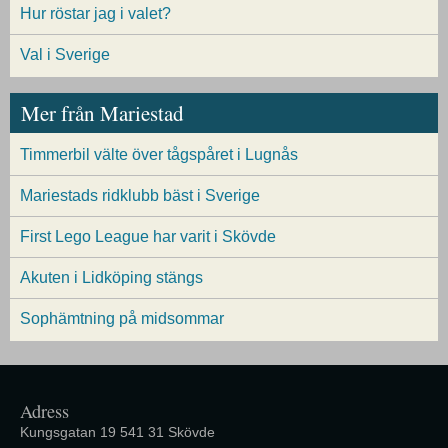
Hur röstar jag i valet?
Val i Sverige
Mer från Mariestad
Timmerbil välte över tågspåret i Lugnås
Mariestads ridklubb bäst i Sverige
First Lego League har varit i Skövde
Akuten i Lidköping stängs
Sophämtning på midsommar
Adress
Kungsgatan 19 541 31 Skövde