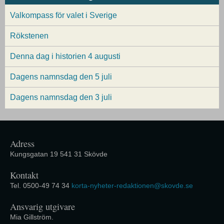
Valkompass för valet i Sverige
Rökstenen
Denna dag i historien 4 augusti
Dagens namnsdag den 5 juli
Dagens namnsdag den 3 juli
Adress
Kungsgatan 19 541 31 Skövde
Kontakt
Tel. 0500-49 74 34
korta-nyheter-redaktionen@skovde.se
Ansvarig utgivare
Mia Gillström.