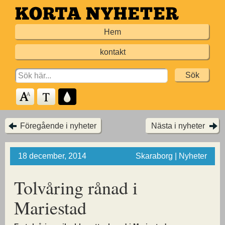
Hoppa
till
Hem
huvudinnehållet
kontakt
Search
for:
Föregående i nyheter
Nästa i nyheter
18 december, 2014
Skaraborg | Nyheter
Tolvåring rånad i
Mariestad