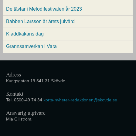
De tävlar i Melodifestivalen år 2023
Babben Larsson är årets julvärd
Kladdkakans dag
Grannsamverkan i Vara
Adress
Kungsgatan 19 541 31 Skövde
Kontakt
Tel. 0500-49 74 34
korta-nyheter-redaktionen@skovde.se
Ansvarig utgivare
Mia Gillström.