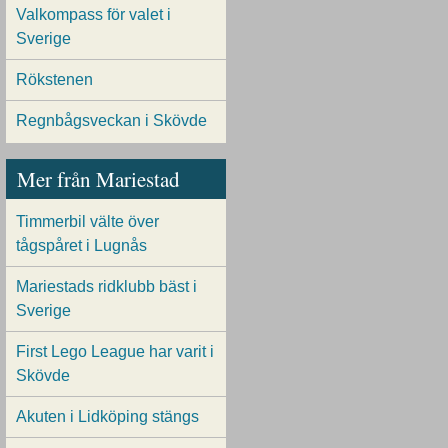
Valkompass för valet i
Sverige
Rökstenen
Regnbågsveckan i Skövde
Mer från Mariestad
Timmerbil välte över
tågspåret i Lugnås
Mariestads ridklubb bäst i
Sverige
First Lego League har varit i
Skövde
Akuten i Lidköping stängs