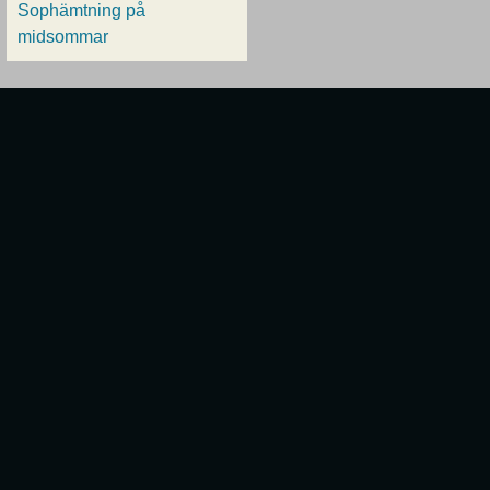
Sophämtning på
midsommar