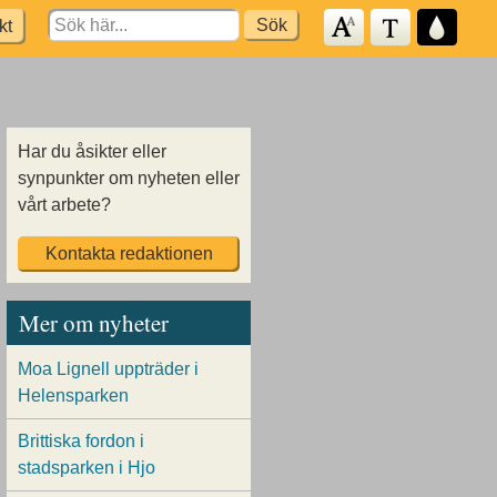
Search
kt
for:
Har du åsikter eller
synpunkter om nyheten eller
vårt arbete?
Kontakta redaktionen
Mer om nyheter
Moa Lignell uppträder i
Helensparken
Brittiska fordon i
stadsparken i Hjo