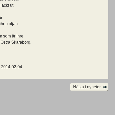
läckt ut.
ör
ihop oljan.
m som är inre
 Östra Skaraborg.
, 2014-02-04
Nästa i nyheter