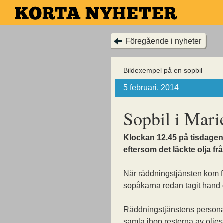
Hoppa
till
huvudinnehållet
Föregående i nyheter
Bildexempel på en sopbil
5 februari, 2014
Sopbil i Marie
Klockan 12.45 på tisdage
eftersom det läckte olja fr
När räddningstjänsten kom 
sopåkarna redan tagit hand
Räddningstjänstens person
samla ihop resterna av olje