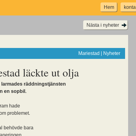
Hem
konta
Nästa i nyheter
Mariestad | Nyheter
stad läckte ut olja
n larmades räddningstjänsten
ån en sopbil.
fram hade
 om problemet.
al behövde bara
saneringen.