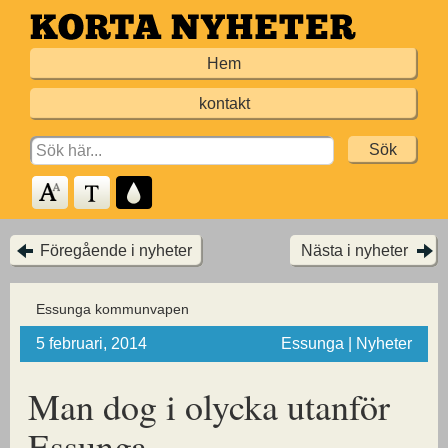
Hoppa
till
Hem
huvudinnehållet
kontakt
Search
for:
Föregående i nyheter
Nästa i nyheter
Essunga kommunvapen
5 februari, 2014
Essunga | Nyheter
Man dog i olycka utanför
Essunga