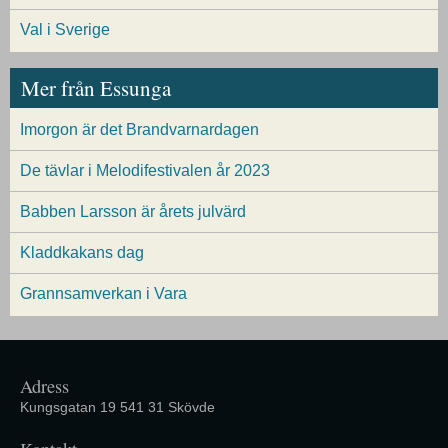
Val i Sverige
Mer från Essunga
Imorgon är det Brandvarnardagen
De tävlar i Melodifestivalen år 2023
Babben Larsson är årets julvärd
Kladdkakans dag
Grannsamverkan i Vara
Adress
Kungsgatan 19 541 31 Skövde