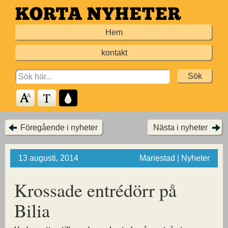
Hoppa
till
Hem
huvudinnehållet
kontakt
Search
for:
Föregående i nyheter
Nästa i nyheter
13 augusti, 2014
Mariestad | Nyheter
Krossade entrédörr på
Bilia