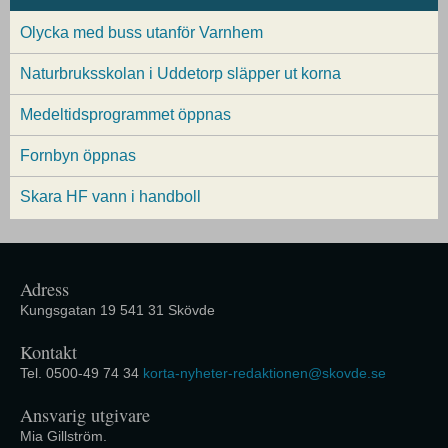
Olycka med buss utanför Varnhem
Naturbruksskolan i Uddetorp släpper ut korna
Medeltidsprogrammet öppnas
Fornbyn öppnas
Skara HF vann i handboll
Adress
Kungsgatan 19 541 31 Skövde
Kontakt
Tel. 0500-49 74 34
korta-nyheter-redaktionen@skovde.se
Ansvarig utgivare
Mia Gillström.