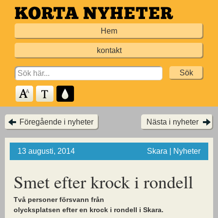
Hoppa
till
Hem
huvudinnehållet
kontakt
Search
for:
Föregående i nyheter
Nästa i nyheter
13 augusti, 2014
Skara | Nyheter
Smet efter krock i rondell
Två personer försvann från
olycksplatsen efter en krock i rondell i Skara.