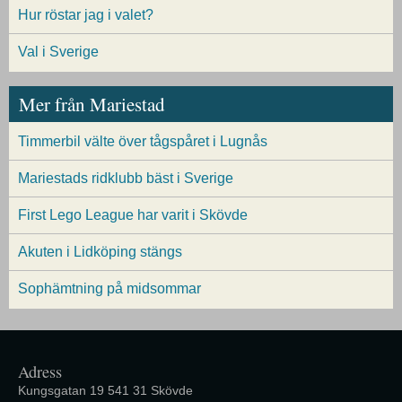
Hur röstar jag i valet?
Val i Sverige
Mer från Mariestad
Timmerbil välte över tågspåret i Lugnås
Mariestads ridklubb bäst i Sverige
First Lego League har varit i Skövde
Akuten i Lidköping stängs
Sophämtning på midsommar
Adress
Kungsgatan 19 541 31 Skövde