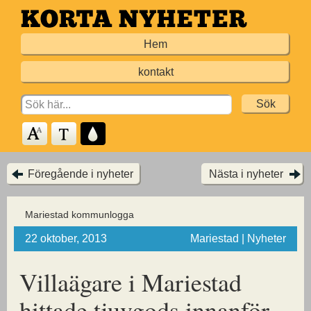
Hoppa
till
Hem
huvudinnehållet
kontakt
Search
for:
Föregående i nyheter
Nästa i nyheter
Mariestad kommunlogga
22 oktober, 2013
Mariestad | Nyheter
Villaägare i Mariestad
hittade tjuvgods innanför