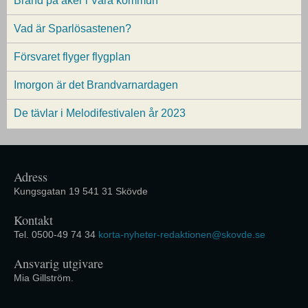
Brand på åker i Vara kommun
Vad är Sparlösastenen?
Försvaret flyger flygplan
Imorgon är det Brandvarnardagen
De tävlar i Melodifestivalen år 2023
Adress
Kungsgatan 19 541 31 Skövde
Kontakt
Tel. 0500-49 74 34
korta-nyheter-redaktionen@skovde.se
Ansvarig utgivare
Mia Gillström.