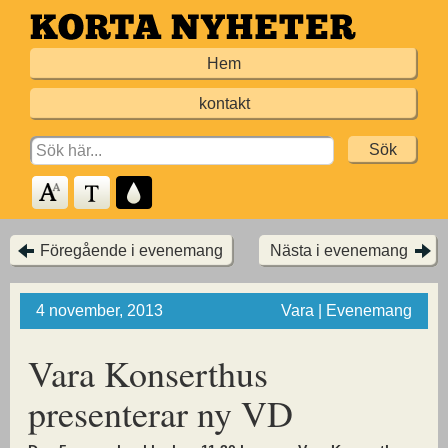
Hoppa
till
Hem
huvudinnehållet
kontakt
Search
for:
Föregående i evenemang
Nästa i evenemang
4 november, 2013
Vara | Evenemang
Vara Konserthus
presenterar ny VD