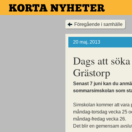
Hoppa
till
huvudinnehållet
Föregående i samhälle
20 maj, 2013
Dags att söka
Grästorp
Senast 7 juni kan du anmäla
sommarsimskolan som start
Simskolan kommer att vara 
måndag-torsdag vecka 25 o
måndag-fredag vecka 26.
Det blir en gemensam avslut