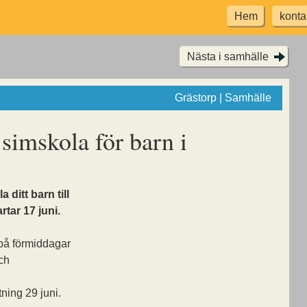
Hem
konta
Nästa i samhälle
Grästorp | Samhälle
 simskola för barn i
 ditt barn till
ar 17 juni.
på förmiddagar
ch
ning 29 juni.