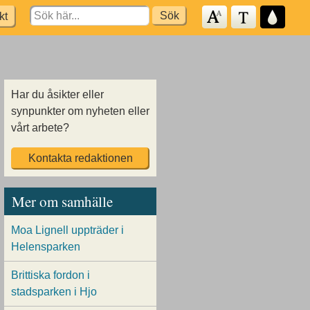
Search
kt
for:
Har du åsikter eller
synpunkter om nyheten eller
vårt arbete?
Kontakta redaktionen
Mer om samhälle
Moa Lignell uppträder i
Helensparken
Brittiska fordon i
stadsparken i Hjo