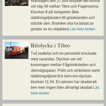
Måndagen den 27 juni började det brinna
vid väg 49 mellan Tibro och Fagersanna.
Klockan 8 på morgonen åkte
räddningstjänsten till gräsbranden och
släckte den. Branden ska ha börjat av
gnistor av en släpkärra
Läs hela texten
Bilolycka i Tibro
Två lastbilar och en personbil krockade
med varandra. Olyckan var vid
korsningen mellan Fågelviksleden och
Järnvägsgatan. Polis och ambulans samt
räddningstjänst fick larm om olyckan
klockan 11.54. En person har skadat ett
ben men ingen blev allvarligt skadad
Läs
hela texten