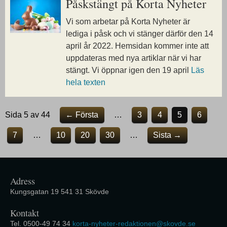
Påskstängt på
Korta Nyheter
Vi som arbetar på Korta Nyheter är
lediga i påsk och vi stänger därför den 14
april år 2022. Hemsidan kommer inte att
uppdateras med nya artiklar när vi har
stängt. Vi öppnar igen den 19 april
Läs
hela texten
Sida 5 av 44
← Första
…
3
4
5
6
7
…
10
20
30
…
Sista →
Adress
Kungsgatan 19 541 31 Skövde
Kontakt
Tel. 0500-49 74 34
korta-nyheter-redaktionen@skovde.se