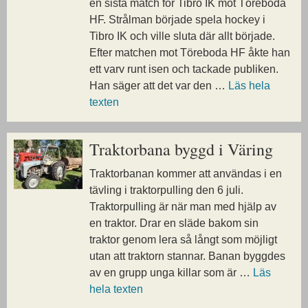
en sista match för Tibro IK mot Töreboda
HF. Strålman började spela hockey i
Tibro IK och ville sluta där allt började.
Efter matchen mot Töreboda HF åkte han
ett varv runt isen och tackade publiken.
Han säger att det var den …
Läs hela
texten
Traktorbana byggd i Väring
Traktorbanan kommer att användas i en
tävling i traktorpulling den 6 juli.
Traktorpulling är när man med hjälp av
en traktor. Drar en släde bakom sin
traktor genom lera så långt som möjligt
utan att traktorn stannar. Banan byggdes
av en grupp unga killar som är …
Läs
hela texten