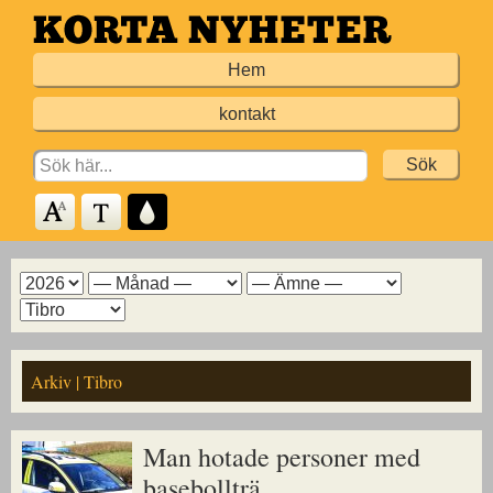
Hoppa
till
Hem
huvudinnehållet
kontakt
Search
for:
Arkiv
Arkiv
Arkiv
Arkiv
för
för
för
för
år
månad
ämne
kommun
Arkiv | Tibro
Man hotade personer med
basebollträ