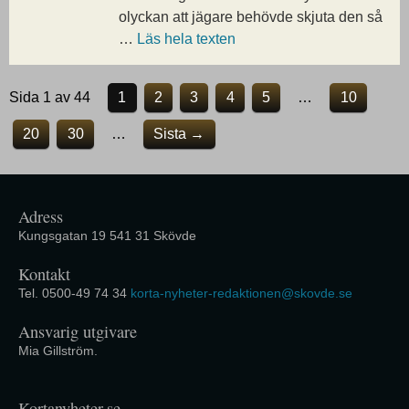
olyckan att jägare behövde skjuta den så
…
Läs hela texten
Sida 1 av 44
1
2
3
4
5
…
10
20
30
…
Sista →
Adress
Kungsgatan 19 541 31 Skövde
Kontakt
Tel. 0500-49 74 34
korta-nyheter-redaktionen@skovde.se
Ansvarig utgivare
Mia Gillström.
Kortanyheter.se