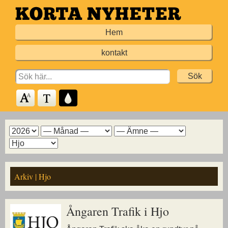
Hoppa
till
Hem
huvudinnehållet
kontakt
Search
for:
Arkiv
Arkiv
Arkiv
Arkiv
för
för
för
för
år
månad
ämne
kommun
Arkiv | Hjo
Ångaren Trafik i Hjo