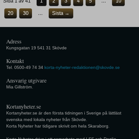
Sida 1 av 41
1
2
3
4
5
…
10
20
30
…
Sista →
Adress
Kungsgatan 19 541 31 Skövde
Kontakt
Tel. 0500-49 74 34
korta-nyheter-redaktionen@skovde.se
Ansvarig utgivare
Mia Gillström.
Kortanyheter.se
Kortanyheter.se är den första tidningen i Sverige på lättläst
svenska med lokala nyheter från Skövde.
Korta Nyheter har tidigare skrivit om hela Skaraborg.
Korta Nyheter drivs i ett samarbete med LSS och Daglig