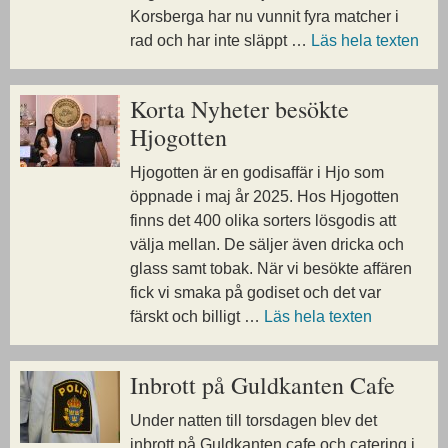
Korsberga har nu vunnit fyra matcher i
rad och har inte släppt …
Läs hela texten
Korta Nyheter besökte
Hjogotten
Hjogotten är en godisaffär i Hjo som
öppnade i maj år 2025. Hos Hjogotten
finns det 400 olika sorters lösgodis att
välja mellan. De säljer även dricka och
glass samt tobak. När vi besökte affären
fick vi smaka på godiset och det var
färskt och billigt …
Läs hela texten
Inbrott på Guldkanten Cafe
Under natten till torsdagen blev det
inbrott på Guldkanten cafe och catering i