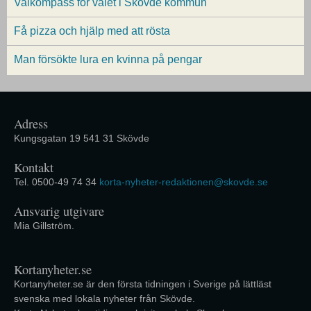
Valkompass för valet i Skövde kommun
Få pizza och hjälp med att rösta
Man försökte lura en kvinna på pengar
Adress
Kungsgatan 19 541 31 Skövde
Kontakt
Tel. 0500-49 74 34
korta-nyheter-redaktionen@skovde.se
Ansvarig utgivare
Mia Gillström.
Kortanyheter.se
Kortanyheter.se är den första tidningen i Sverige på lättläst
svenska med lokala nyheter från Skövde.