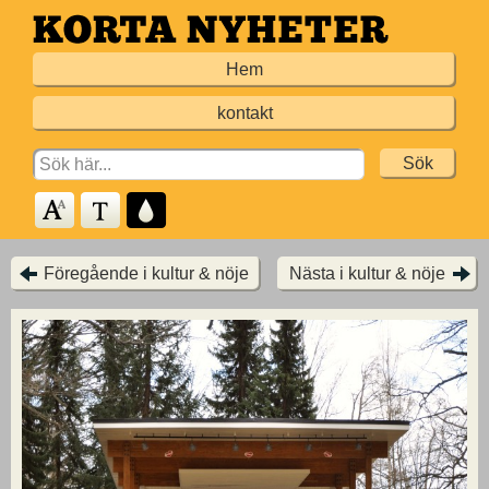
Hoppa
till
Hem
huvudinnehållet
kontakt
Search
for:
Föregående i kultur & nöje
Nästa i kultur & nöje