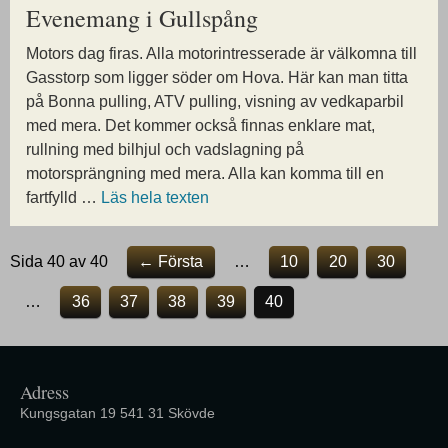
Evenemang i Gullspång
Motors dag firas. Alla motorintresserade är välkomna till
Gasstorp som ligger söder om Hova. Här kan man titta
på Bonna pulling, ATV pulling, visning av vedkaparbil
med mera. Det kommer också finnas enklare mat,
rullning med bilhjul och vadslagning på
motorsprängning med mera. Alla kan komma till en
fartfylld …
Läs hela texten
Sida 40 av 40
← Första
…
10
20
30
…
36
37
38
39
40
Adress
Kungsgatan 19 541 31 Skövde