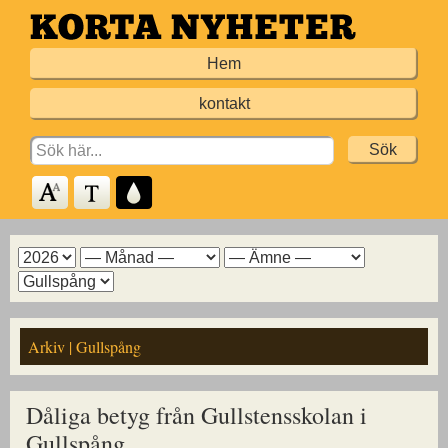
Hoppa
till
Hem
huvudinnehållet
kontakt
Search
for:
Arkiv
Arkiv
Arkiv
Arkiv
för
för
för
för
år
månad
ämne
kommun
Arkiv | Gullspång
Dåliga betyg från Gullstensskolan i
Gullspång